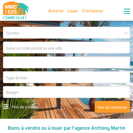
Acheter
Louer
S'informer
Publiez vos annonces
Nos agences partenaires
Secteur
Nos outils
Ma sélection d'annonces
Recrutement
Partenaires
Plus de critères
Voir les annonces
Biens à vendre ou à louer par l'agence Anthony Martin