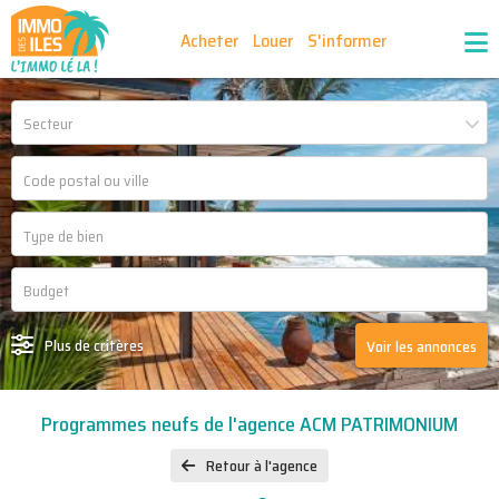
Acheter
Louer
S'informer
Publiez vos annonces
Nos agences partenaires
Secteur
Nos outils
Ma sélection d'annonces
Recrutement
Partenaires
Plus de critères
Voir les annonces
Programmes neufs de l'agence ACM PATRIMONIUM
Retour à l'agence