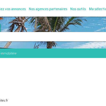
iez vos annonces
Nos agences partenaires
Nos outils
Ma sélecti
 immobilière
les.fr