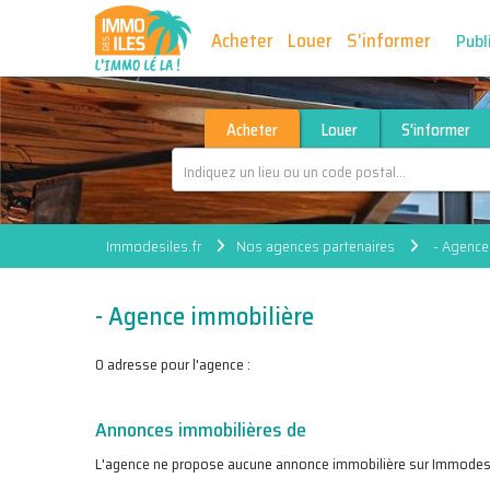
Acheter
Louer
S'informer
Publ
Acheter
Louer
S'informer
Immodesiles.fr
Nos agences partenaires
- Agence
- Agence immobilière
0 adresse pour l'agence :
Annonces immobilières de
L'agence ne propose aucune annonce immobilière sur Immodesi